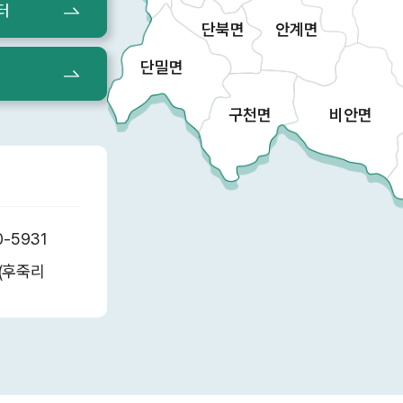
터
단북면
안계면
단밀면
구천면
비안면
0-5931
6(후죽리