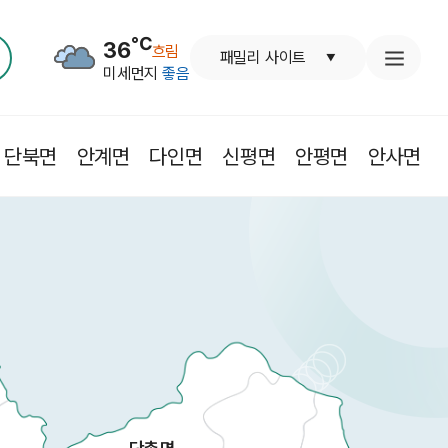
℃
36
흐림
패밀리 사이트
미세먼지
좋음
단북면
안계면
다인면
신평면
안평면
안사면