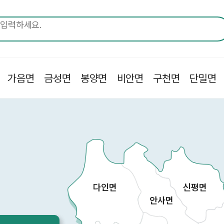
가음면
금성면
봉양면
비안면
구천면
단밀면
다인면
신평면
안사면