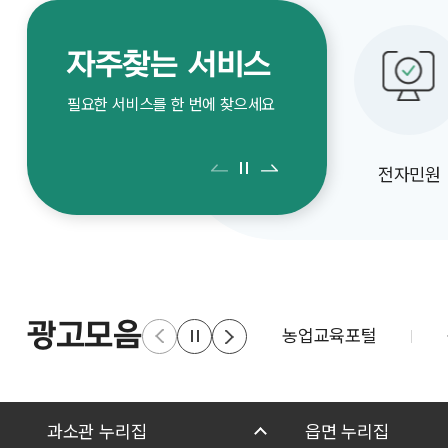
기관 홈페이지 게재 등의
의견을 청
방법으로 의견 수렴에
의견 수렴
자주찾는 서비스
협조하여 주시기 바랍니다. 1.
많은 관심 
행정예고기간: 2026. 7. 7.(화)
의견 수렴 기
필요한 서비스를 한 번에 찾으세요
~ 2026. 7. 27.(월) 20일간 2.
(금) ~ 2026.
의견서 제출기한: 2026. 7.
제출: 의
전자민원
27.(월) 18:00까지 3. 의견서
학교, 개
제출방법: 직접방문, 우편,
사항을 
FAX(모사전송), E-
제출하여 
MAIL(전자우편) 제출 4.
가. 의견 
행정예고문: 붙임 참조
의견서(서
광고모음
농업교육포털
방법으로 제출 1
학교: 공문 제출 
단체: 직접
전자우편, 팩
과소관 누리집
읍면 누리집