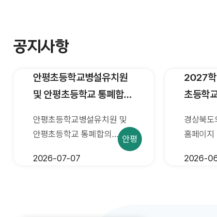
공지사항
안평초등학교병설유치원
2027
및 안평초등학교 통폐합
초등학교
행정예고 안내
중학교 
안평초등학교병설유치원 및
경상북도
조정에 
안평초등학교 통폐합의
홈페이지 
안평
수렴 안
취지와 주요내용을 지역주민
안내드립니다. 2
2026-07-07
2026-06
및 이해관계인에게 미리 알려
의성군 초
이에 대한 의견을 듣고자
중학교 학
행정절차법 제46조에 의거
조정에 대
행정예고함을 알려드리니,
주민 등 교육 수요자의 다양한