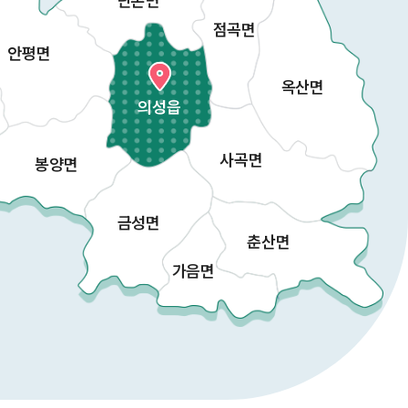
단촌면
점곡면
안평면
옥산면
의성읍
사곡면
봉양면
금성면
춘산면
가음면