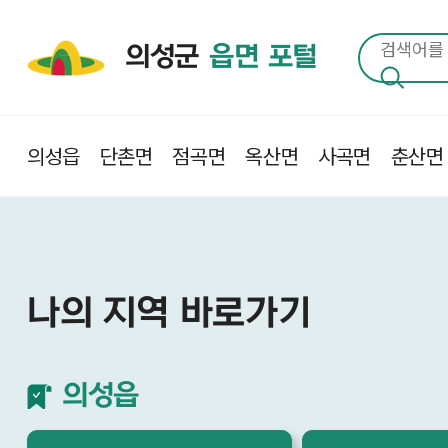
의성군
읍면 포털
의성읍
단촌면
점곡면
옥산면
사곡면
춘산면
나의 지역 바로가기
의성읍