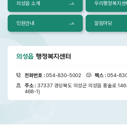
의성읍 소개
우리행정복지센
민원안내
알림마당
의성읍
행정복지센터
전화번호 :
054-830-5002
팩스 :
054-83
주소 :
37337 경상북도 의성군 의성읍 홍술로 14
468-1)