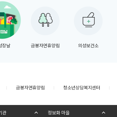
성장날
금봉자연휴양림
의성보건소
금봉자연휴양림
청소년상담복지센터
기관
정보화 마을