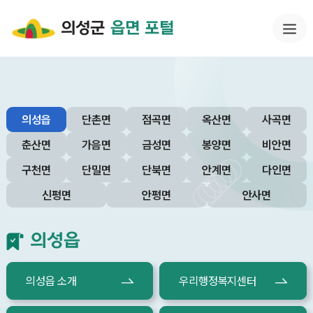
의성군
읍면 포털
의성읍
단촌면
점곡면
옥산면
사곡면
춘산면
가음면
금성면
봉양면
비안면
구천면
단밀면
단북면
안계면
다인면
신평면
안평면
안사면
의성읍
의성읍 소개
우리행정복지센터