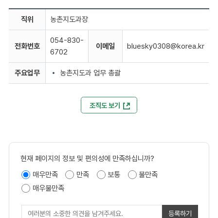
직위
농촌지도과장
054-830-
전화번호
이메일
bluesky0308@korea.kr
6702
주요업무
농촌지도과 업무 총괄
조직도 보기
현재 페이지의 정보 및 편의성에 만족하십니까?
매우만족
만족
보통
불만족
매우불만족
등록하기