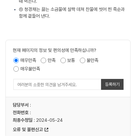
때 먹는다.
⑤ 청경채는 끓는 소금물에 살짝 데쳐 찬물에 씻어 찐 죽순과
함께 곁들어 낸다.
현재 페이지의 정보 및 편의성에 만족하십니까?
매우만족
만족
보통
불만족
매우불만족
등록하기
담당부서
:
전화번호
:
최종수정일
: 2024-05-24
오류 및 불편신고