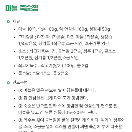
마늘 죽순찜
재료
마늘 10쪽, 죽순 100g, 닭 안심살 100g, 청경채 50g
고기양념 : 다진 파 1작은술, 다진 마늘 1작은술, 생강즙
1/4작은술, 참기름 1작은술,소금 약간, 후춧가루 약간
소스 : 쇠고기육수 1컵, 물녹말 2큰술, 청주 1큰술, 굴소스
1/2큰술, 참기름 1/2큰술,소금 약간
쇠고기육수 : 쇠고기(양지) 100g, 물 3컵
물녹말: 녹말 1큰술, 물 2큰술
만드는법
① 마늘은 얇은 편으로 썰어 끓는물에 데친다.
② 닭 안심살은 곱게 다져 고기 양념한다.
③ 죽순은 반으로 갈라 속에 양념한 닭 안심살과 편으로 썬
마늘을 넣고 김 오른 찜통에 15~20분간 찐다.
④ 육수는 끓여 물녹말을 풀어 걸쭉하게 익힌다. 여기에 청주와
굴 소스, 소금을 넣어 소스를 만들어 쪄낸 죽순에 부어 따뜻할