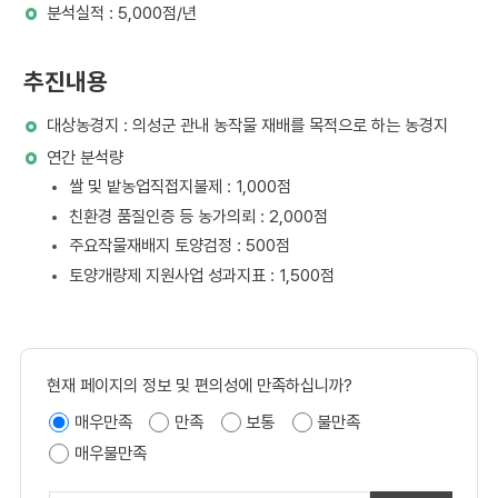
분석실적 : 5,000점/년
추진내용
대상농경지 : 의성군 관내 농작물 재배를 목적으로 하는 농경지
연간 분석량
쌀 및 밭농업직접지불제 : 1,000점
친환경 품질인증 등 농가의뢰 : 2,000점
주요작물재배지 토양검정 : 500점
토양개량제 지원사업 성과지표 : 1,500점
현재 페이지의 정보 및 편의성에 만족하십니까?
매우만족
만족
보통
불만족
매우불만족