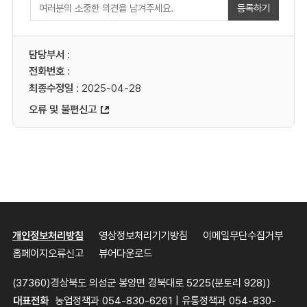
등록하기
담당부서
:
전화번호
:
최종수정일
: 2025-04-28
오류 및 불편신고
개인정보처리방침
영상정보처리기기방침
이메일무단수집거부
홈페이지오류신고
뷰어다운로드
(37360)경상북도 의성군 봉양면 경북대로 5225(분토리 928))
대표전화
농업정책과 054-830-6261 | 유통정책과 054-830-