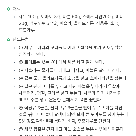
재료
새우 100g, 토마토 2개, 마늘 50g, 스파게티면200g, 버터
20g, 백포도주 5큰술, 파슬리, 올리브기름, 식용유, 소금,
후춧가루
만드는법
① 새우는 머리와 꼬리를 떼어내고 껍질을 벗기고 새우살은
큼직하게 썬다.
② 토마토는 끓는물에 데쳐 씨를 빼고 잘게 썬다.
③ 파슬리는 줄기를 떼어내고 다지고, 마늘은 잘게 다진다.
④ 끓는 물에 올리브기름과 소금을 넣고 스파게티면을 삶는다.
⑤ 달군 팬에 버터를 두르고 다진 마늘을 볶다가 새우살과
새우머리, 껍질, 꼬리를 넣고 볶는다. 새우가 익기 시작하면
백포도주를 넣고 은은한 불에서 3~4분 끓인다.
⑥ 식용유 3큰술, 올리브유 3큰술을 팬에 두르고 마늘 다진
것을 볶다가 마늘이 갈색이 되면 잘게 썬 토마토를 넣어 볶는다.
5분 정도 약한 불에 볶다가 소금, 후춧가루로 간한다.
⑦ 새우 껍질은 건져내고 마늘 소스를 볶은 새우에 부어준다.