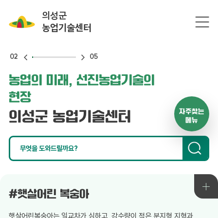
의성군
농업기술센터
02
05
농업의 미래, 선진농업기술의
현장
자주찾는
의성군 농업기술센터
메뉴
#햇살어린 복숭아
햇살어린복숭아는 일교차가 심하고, 강수량이 적은 분지형 지형과