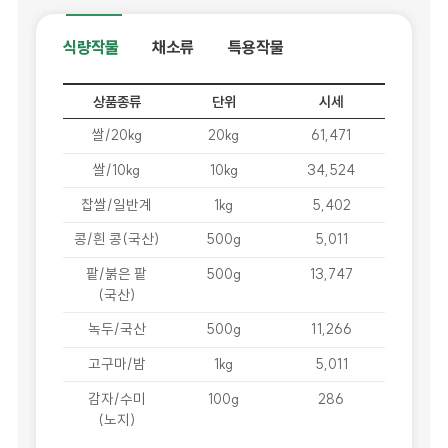
식량작물
채소류
특용작물
상품종류
단위
시세
쌀/20kg
20kg
61,471
쌀/10kg
10kg
34,524
찹쌀/일반계
1kg
5,402
콩/흰 콩(국산)
500g
5,011
팥/붉은 팥
500g
13,747
(국산)
녹두/국산
500g
11,266
고구마/밤
1kg
5,011
감자/수미
100g
286
(노지)