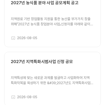
2027년 농식품 분야 사업 공모계획 공고
지역원료 기반 창업활동 지원을 통한 농산물 부가가치 창출
위해「2027년 농식품 창업분야 사업」신청자를 아래와 같이
모집합니다. 1. 모집내용 가. 사업기간: 2027. 1. ~ 12. 나.
사업분야: 가공창업, 특화장류 다. 사업단가: 개소당
2026-08-05
200백만원(도비 21, 군비 49, 자부담 30%) 라. 지원대상:
농식품 창업 희망 농업경영체 및 식품제조 가공업체 2.
신청기간 및 접수처 가. 서류접수: 2026. 8. 26.(수),
18:00까지 나. 접 수 처: 의성군농업기술센터 생활자원팀
(방문접수) 다. 제출서류: 신청서, 계획서, 경영체등록부,
2027년 지역특화시범사업 신청 공모
기술자격증, 교육훈련 확인서(수료증), 단체활동확인서,
건축물대장, 토지대장, 토지사용승낙서(임차 시 20년) 등 ※
기타 문의사항은 의성군농업기술센터 생활자원팀(☎ 054-
지역특성에 맞는 새로운 과제를 발굴하고 사업화하여 지역
830-6721)으로 문의 바랍니다. 붙임 2027년 농식품 창업
특화작목을 육성하기 위한 &#39;2027년도 지역특화사업
분야 사업공모 계획 1부. 끝.
&#39;을 아래와 같이 공모하오니 신청바랍니다. 1. 접수기간
: 2026. 8. 4.(화) ~ 19.(수) 2. 접 수 처 :
2026-08-05
의성군농업기술센터 1층 기술보급과 3. 접수분야 : 식량작물,
원예작물, 특용작물 4. 상세내용 : 붙임파일 첨부 붙임