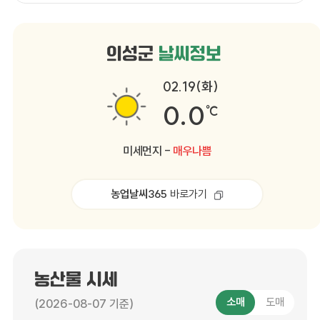
2027년 지역특화사업 공모 및 선정계획 1부. 끝.
의성군
날씨정보
02.19(화)
0.0
℃
미세먼지
-
매우나쁨
농업날씨365
바로가기
농산물 시세
소매
도매
(2026-08-07 기준)