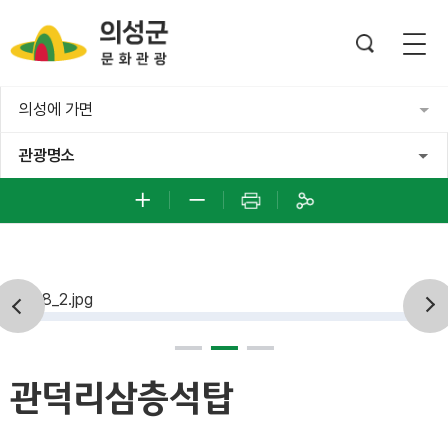
의성에 가면
관광명소
관덕리삼층석탑