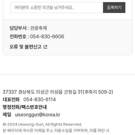
등록하기
주영자마늘닭
경상북도 의성군 단촌면 장터길 14
담당부서
: 관광축제
위치보기
상세보기
전화번호
: 054-830-6606
오류 및 불편신고
BHC 단촌점
경상북도 의성군 단촌면 장터길 19-1
위치보기
상세보기
송화정
경상북도 의성군 단촌면 신기길 35
37337 경상북도 의성군 의성읍 군청길 31(후죽리 509-2)
대표전화
054-830-6114
위치보기
상세보기
행정전화/팩스번호안내
메일
uiseonggun@korea.kr
어울마실
© 2024 Uiseong-Gun, All Rights Reserved.
경상북도 의성군 단촌면 경북대로 6424
본 페이지에 게시된 이메일 주소 자동수집을 거부하며, 이를 위반 시