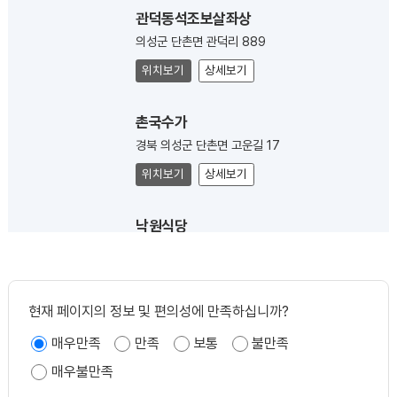
관덕동석조보살좌상
의성군 단촌면 관덕리 889
위치보기
상세보기
촌국수가
경북 의성군 단촌면 고운길 17
위치보기
상세보기
낙원식당
경상북도 의성군 단촌면 장터길 16
위치보기
상세보기
현재 페이지의 정보 및 편의성에 만족하십니까?
미미커피(mimi)
매우만족
만족
보통
불만족
경상북도 의성군 단촌면 장터길 16-6
매우불만족
위치보기
상세보기