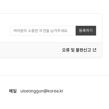
리씨네
경상북도 의성군 안계면 서부로 1844, A동
2호
등록하기
위치보기
상세보기
오류 및 불편신고
짬짜우중화요리
경상북도 의성군 안계면 서부로 1782
위치보기
상세보기
의성 펫 월드 보모보모
메일
uiseonggun@korea.kr
경상북도 의성군 단북면 안계길 255-13
위치보기
상세보기