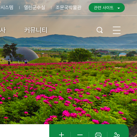
약시스템
열린군수실
조문국박물관
관련 사이트
행사
커뮤니티