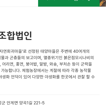
조합법인
 ‘자연회귀마을’로 선정된 태양마을은 주변에 40여개의
식물과 곤충들의 보고이며, 멸종위기인 붉은점모시나비의
어리연, 홍연, 붕어밥, 말밤, 와송, 부처손 등이 군락을
 가능합니다. 체험농장에서는 계절에 따라 각종 농작물
야생화 언덕이 있어 다양한 야생화를 한곳에서 관찰 할 수
군 안계면 양곡1길 221-5