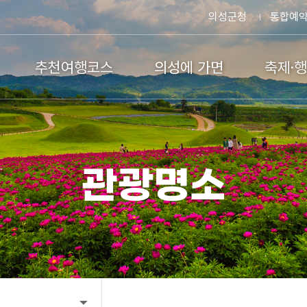
의성군청
통합예
추천여행코스
의성에 가면
축제·
관광명소