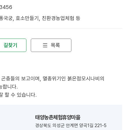
-3456
통국궁, 효소만들기, 친환경농업체험 등
길찾기
목록
물과 곤충들의 보고이며, 멸종위기인 붉은점모시나비의
능합니다.
 할 수 있습니다.
태양농촌체험휴양마을
경상북도 의성군 안계면 양곡1길 221-5