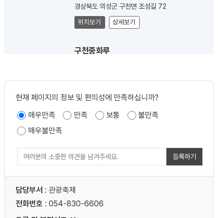
경상북도 의성군 구천면 조성길 72
위치보기
상세보기
구천중화루
경상북도 의성군 구천면 소보안계로 1617
위치보기
상세보기
현재 페이지의 정보 및 편의성에 만족하십니까?
내산리 석불좌상
매우만족
만족
보통
불만족
경상북도 의성군 구천면 내산리 산25
매우불만족
위치보기
상세보기
등록하기
위천추어탕식당
경상북도 의성군 안계면 소보안계로 1907
담당부서
: 관광축제
위치보기
상세보기
전화번호
: 054-830-6606