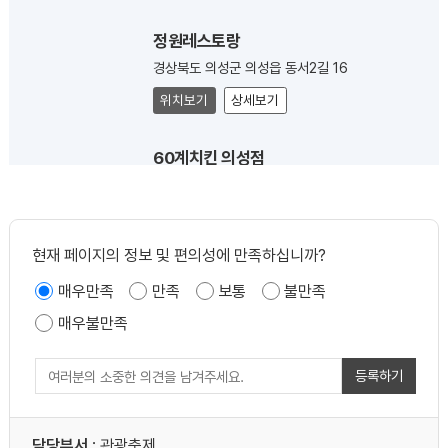
정원레스토랑
경상북도 의성군 의성읍 동서2길 16
위치보기
상세보기
60계치킨 의성점
경상북도 의성군 의성읍 중앙길 70
위치보기
상세보기
현재 페이지의 정보 및 편의성에 만족하십니까?
용주밥상
매우만족
만족
보통
불만족
경상북도 의성군 의성읍 동서2길 20
매우불만족
위치보기
상세보기
등록하기
호야분식
경상북도 의성군 의성읍 염매시장길 26
담당부서
: 관광축제