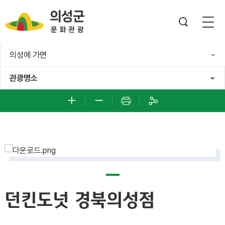
의성에 가면
관광명소
던킨도넛 경북의성점