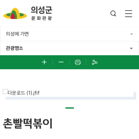
의성에 가면
관광명소
촌빨떡볶이