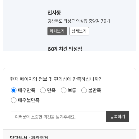
인사동
경상북도 의성군 의성읍 중앙길 79-1
위치보기
상세보기
60계치킨 의성점
경상북도 의성군 의성읍 중앙길 70
위치보기
상세보기
현재 페이지의 정보 및 편의성에 만족하십니까?
북경루
매우만족
만족
보통
불만족
경상북도 의성군 의성읍 중앙길 76
매우불만족
위치보기
상세보기
등록하기
의성마늘품은찜닭
경상북도 의성군 의성읍 동서2길 23
담당부서
: 관광축제