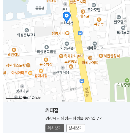
30m
커피집
경상북도 의성군 의성읍 중앙길 77
위치보기
상세보기