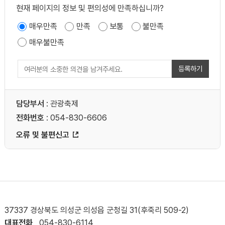
현재 페이지의 정보 및 편의성에 만족하십니까?
낙동강
매우만족
만족
보통
불만족
경상북도 의성군 단밀면 도안로 833
매우불만족
위치보기
상세보기
등록하기
신공항한식부페
경상북도 의성군 단밀면 도안로 826
담당부서
: 관광축제
위치보기
상세보기
전화번호
: 054-830-6606
오류 및 불편신고
체리코나
경상북도 의성군 단밀면 도안로 826
위치보기
상세보기
생송리 마애보살좌상
경상북도 의성군 단밀면 생송리 산175-13
37337 경상북도 의성군 의성읍 군청길 31(후죽리 509-2)
대표전화
054-830-6114
위치보기
상세보기