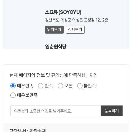
소요유(SOYOYU)
경상북도 의성군 의성읍 군청길 12, 2층
위치보기
상세보기
영춘원식당
경상북도 의성군 의성읍 문소3길 82-1
위치보기
상세보기
현재 페이지의 정보 및 편의성에 만족하십니까?
무원칙주의
매우만족
만족
보통
불만족
경상북도 의성군 의성읍 문소3길 70
매우불만족
위치보기
상세보기
등록하기
의성늘보
경상북도 의성군 의성읍 문소3길 73
담당부서
: 관광축제