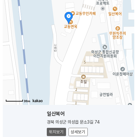
30m
일산복어
경북 의성군 의성읍 문소3길 74
위치보기
상세보기