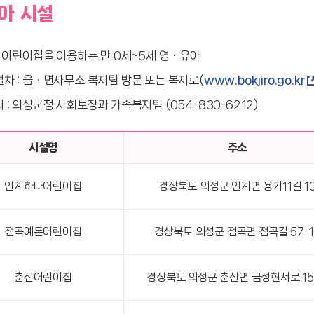
아 시설
: 어린이집을 이용하는 만 0세~5세 영ㆍ유아
차 : 읍ㆍ면사무소 복지팀 방문 또는 복지로(
www.bokjiro.go.kr
 : 의성군청 사회보장과 가족복지팀 (054-830-6212)
시설명
주소
안계하나어린이집
경상북도 의성군 안계면 용기11길 1
점곡예든어린이집
경상북도 의성군 점곡면 점곡길 57-1
춘산어린이집
경상북도 의성군 춘산면 금성현서로 15