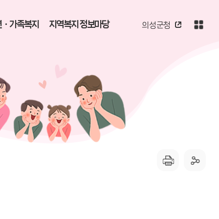
년ㆍ가족복지
지역복지 정보마당
의성군청