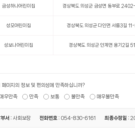
금성하나어린이집
경상북도 의성군 금성면 동부로 2402-
성모어린이집
경상북도 의성군 다인면 서릉3길 11-
성보나어린이집
경상북도 의성군 안계면 용기2길 5
 페이지의 정보 및 편의성에 만족하십니까?
매우만족
만족
보통
불만족
매우불만족
당부서
: 사회보장
전화번호
: 054-830-6161
최종수정일
: 