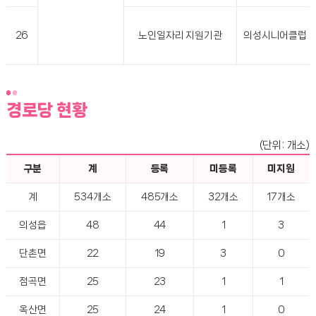
26
노인일자리 지원기관
의성시니어클럽
경로당 현황
(단위: 개소)
구분
계
등록
미등록
미지원
계
534개소
485개소
32개소
17개소
의성읍
48
44
1
3
단촌면
22
19
3
0
점곡면
25
23
1
1
옥산면
25
24
1
0