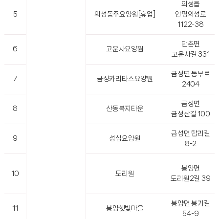
의성읍
5
의성동주요양원[휴업]
안평의성로
1122-38
단촌면
6
고운사요양원
고운사길 331
금성면 동부로
7
금성카리타스요양원
2404
금성면
8
산동복지타운
금성산길 100
금성면 탑리길
9
성심요양원
8-2
봉양면
10
도리원
도리원2길 39
봉양면 봉기길
11
봉양햇빛마을
54-9