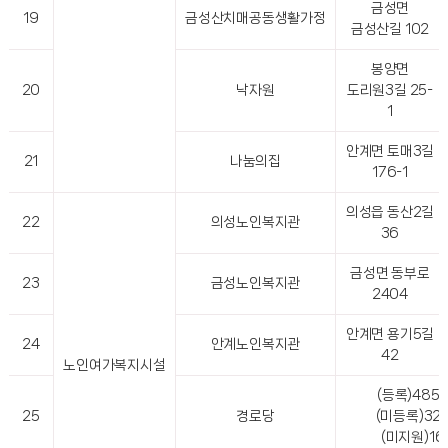
금성면
19
금성산치매공동생활가정
금성산길 102
봉양면
20
낙자원
도리원3길 25-
1
안계면 토매3길
21
나눔의집
176-1
의성읍 동산2길
22
의성노인복지관
36
금성면 동부로
23
금성노인복지관
2404
안계면 용기5길
24
안계노인복지관
42
노인여가복지시설
(등록)485개
25
경로당
(미등록)32
(미지원)1