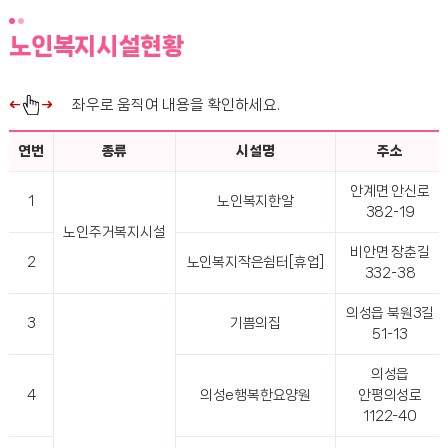
노인복지시설현황
좌우로 움직여 내용을 확인하세요.
연번
종류
시설명
주소
안계면 안신로
1
노인복지한알
382-19
노인주거복지시설
비안면 장춘길
2
노인복지작은쉼터[휴업]
332-38
의성읍 북원3길
3
기쁨의집
51-13
의성읍
4
의성e행복한요양원
안평의성로
1122-40