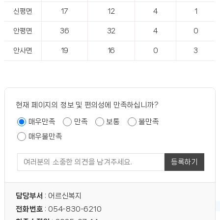
신평면
17
12
4
1
안평면
36
32
4
0
안사면
19
16
0
3
현재 페이지의 정보 및 편의성에 만족하십니까?
매우만족
만족
보통
불만족
매우불만족
등록하기
담당부서
: 어르신복지
전화번호
: 054-830-6210