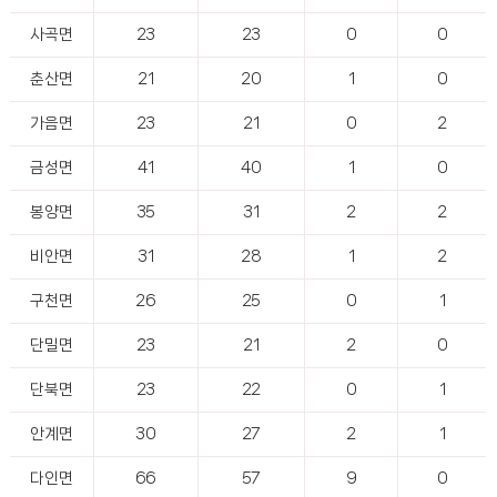
사곡면
23
23
0
0
춘산면
21
20
1
0
가음면
23
21
0
2
금성면
41
40
1
0
봉양면
35
31
2
2
비안면
31
28
1
2
구천면
26
25
0
1
단밀면
23
21
2
0
단북면
23
22
0
1
안계면
30
27
2
1
다인면
66
57
9
0