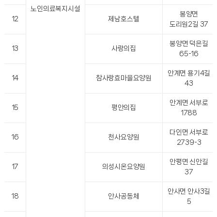
노인의료복지시설
봉양면
12
제남호스텔
도리원2길 37
봉양면 덕은길
13
사랑의집
65-16
안계면 용기4길
14
참사랑효마을요양원
43
안계면 서부로
15
평안의집
1788
다인면 서부로
16
천사요양원
2739-3
안평면 신안길
17
의성시온요양원
37
안사면 안사3길
18
안사공동체
5