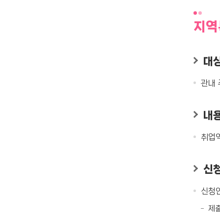
지역
대
관내 
내
취업역
신
신청인
제출