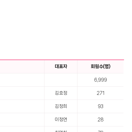
대표자
회원수(명)
6,999
김효정
271
김정희
93
이정연
28