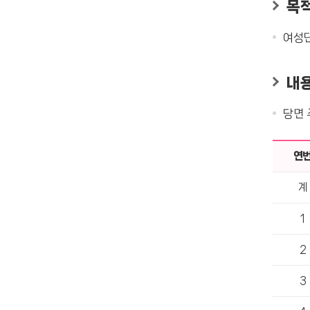
목
여성단
내
당면 
연
계
1
2
3