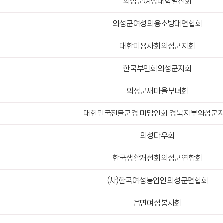
의성군여성대학발전회
의성군여성의용소방대연합회
대한미용사회의성군지회
한국부인회의성군지회
의성군새마을부녀회
대한민국전몰군경 미망인회 경북지부의성군
의성다우회
한국생활개선회의성군연합회
(사)한국여성농업인의성군연합회
읍면여성봉사회