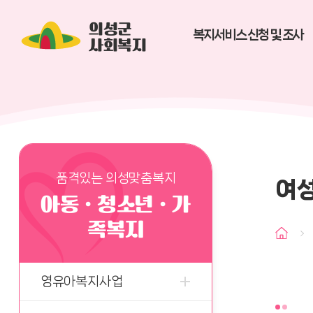
의성군
복지서비스 신청 및 조사
사회복지
품격있는 의성맞춤복지
여
아동ㆍ청소년ㆍ가
족복지
영유아복지사업