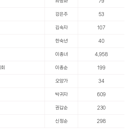
최명화
79
강은주
53
김숙자
107
한숙년
40
이종녀
4,958
지회
이종순
199
오양가
34
박귀자
609
권갑순
230
신정순
298