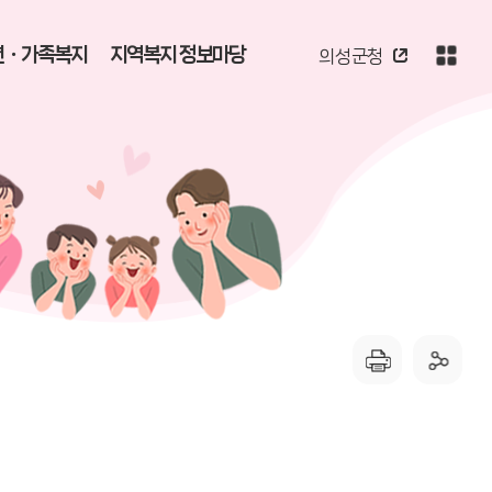
년ㆍ가족복지
지역복지 정보마당
의성군청