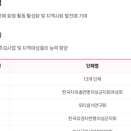
적
체 회원 활동 활성화 및 지역사회 발전에 기여
용
주요사업 및 지역여성들의 능력 함양
번
단체명
13개 단체
한국자유총연맹의성군지회여성회
우리음식연구회
한국유권자연맹의성군지회