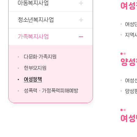
아동복지사업
여성
청소년복지사업
여성단
지역사
가족복지사업
다문화·가족지원
양성
한부모지원
여성정책
여성신
성폭력ㆍ가정폭력피해예방
양성평
여성