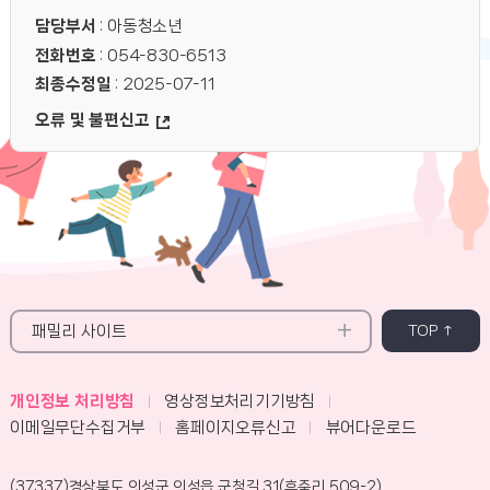
담당부서
: 아동청소년
전화번호
: 054-830-6513
최종수정일
: 2025-07-11
오류 및 불편신고
패밀리 사이트
TOP ↑
개인정보 처리방침
영상정보처리기기방침
이메일무단수집거부
홈페이지오류신고
뷰어다운로드
(37337)경상북도 의성군 의성읍 군청길 31(후죽리 509-2)