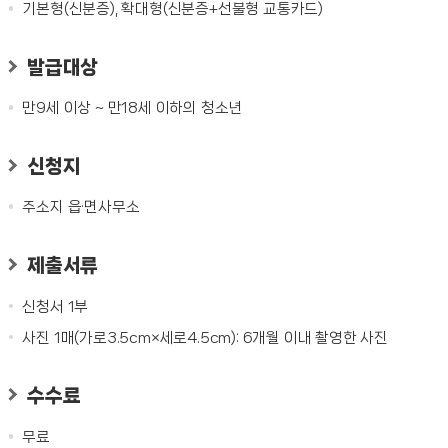
기본형(신분증), 확대형(신분증+선불형 교통카드)
발급대상
만9세 이상 ~ 만18세 이하의 청소년
신청지
주소지 읍·면사무소
제출서류
신청서 1부
사진 1매(가로3.5cm×세로4.5cm): 6개월 이내 촬영한 사진
수수료
무료