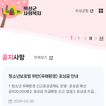
의성군
의성군청
사회복지
1
/
1
공지
사항
전체보기
청소년보호법 위반(유해환경) 포상금 안내
1. 청소년 유해환경 신고포상금제도 운영- 포상금 예산:
금500,000원2. 포상금 지급예정 신고: 없음3. 포상금 지급을
위한 조례나 규칙- 의성군 홈페이지 > 정보공개 > 행정정보 >
2025-03-20
자치법규/관보4. 포상금 지급에 대한 제한- 신고자의