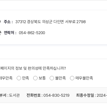
주소 :
37312 경상북도 의성군 다인면 서부로 2798
연락처 :
054-862-5200
 페이지의 정보 및 편의성에 만족하십니까?
매우만족
만족
보통
불만족
매우불만족
부서
: 도서관
전화번호
: 054-830-5219
최종수정일
: 2024