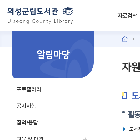
자료검색
알림마당
자
포토갤러리
도
공지사항
활
질의/응답
도서
교육 및 대관