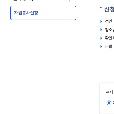
신
자원봉사신청
성인
청소
확인
문의
현재