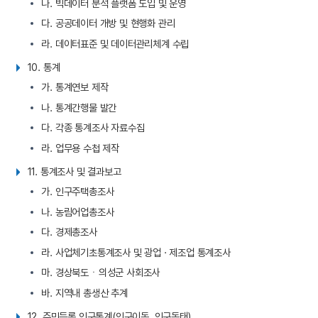
나. 빅데이터 분석 플랫폼 도입 및 운영
다. 공공데이터 개방 및 현행화 관리
라. 데이터표준 및 데이터관리체계 수립
10. 통계
가. 통계연보 제작
나. 통계간행물 발간
다. 각종 통계조사 자료수집
라. 업무용 수첩 제작
11. 통계조사 및 결과보고
가. 인구주택총조사
나. 농림어업총조사
다. 경제총조사
라. 사업체기초통계조사 및 광업 · 제조업 통계조사
마. 경상북도ㆍ의성군 사회조사
바. 지역내 총생산 추계
12. 주민등록 인구통계(인구이동, 인구동태)