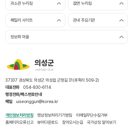
과소관 누리집
읍면 누리집
패밀리 사이트
관내 주요기관
정보화 마을
37337 경상북도 의성군 의성읍 군청길 31(후죽리 509-2)
대표전화
054-830-6114
행정전화/팩스번호안내
메일
uiseonggun@korea.kr
개인정보처리방침
영상정보처리기기방침
이메일무단수집거부
홈페이지오류신고
뷰어다운로드
찾아오시는길
국가상징 알아보기