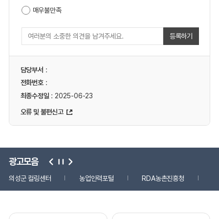
매우불만족
등록하기
담당부서
:
전화번호
:
최종수정일
: 2025-06-23
오류 및 불편신고
광고모음
의성군 컬링센터
농업인력포털
RDA농촌진흥청
국