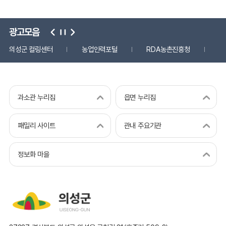
광고모음
의성군 컬링센터
농업인력포털
RDA농촌진흥청
국
과소관 누리집
읍면 누리집
패밀리 사이트
관내 주요기관
정보화 마을