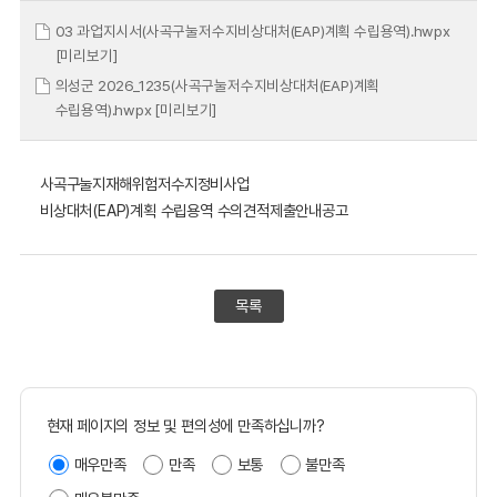
03 과업지시서(사곡구눌저수지비상대처(EAP)계획 수립용역).hwpx
[미리보기]
의성군 2026_1235(사곡구눌저수지비상대처(EAP)계획
수립용역).hwpx
[미리보기]
사곡구눌지재해위험저수지정비사업
비상대처(EAP)계획 수립용역 수의견적제출안내공고
목록
현재 페이지의 정보 및 편의성에 만족하십니까?
매우만족
만족
보통
불만족