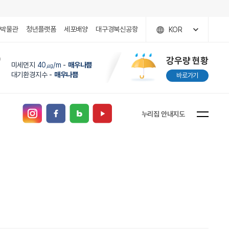
국박물관
청년플랫폼
세포배양
대구경북신공항
KOR
)
강우량 현황
미세먼지
40㎍/m
-
매우나쁨
대기환경지수 -
매우나쁨
바로가기
누리집 안내지도