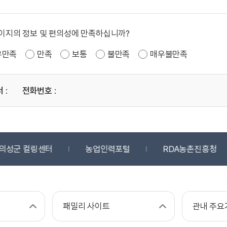
이지의 정보 및 편의성에 만족하십니까?
우만족
만족
보통
불만족
매우불만족
서
:
전화번호
:
의성군 컬링센터
농업인력포털
RDA농촌진흥청
패밀리 사이트
관내 주요