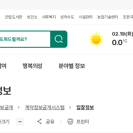
회
군립도서관
보건소
사회복지
상하수도
시설관리
농업기술센터
조문
02.19(화
0.0
℃
참여
행복의성
분야별 정보
정보
보공개
계약정보공개시스템
입찰정보
자크기
공유
프린터