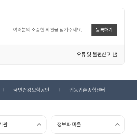
등록하기
오류 및 불편신고
국민건강보험공단
귀농귀촌종합센터
디지
기관
정보화 마을