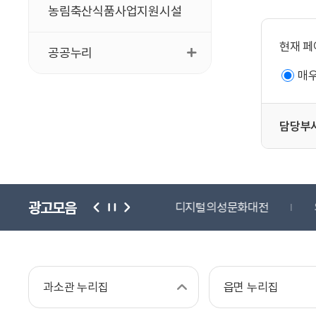
농림축산식품사업지원시설
현재 페
공공누리
매
담당부
광고모음
단
귀농귀촌종합센터
디지털의성문화대전
과소관 누리집
읍면 누리집