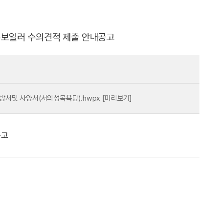
보일러 수의견적 제출 안내공고
방서및 사양서(서의성목욕탕).hwpx
[미리보기]
공고