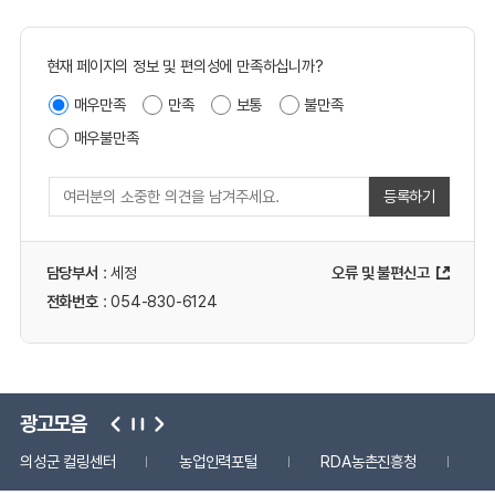
현재 페이지의 정보 및 편의성에 만족하십니까?
매우만족
만족
보통
불만족
매우불만족
등록하기
담당부서
: 세정
오류 및 불편신고
전화번호
: 054-830-6124
광고모음
의성군 컬링센터
농업인력포털
RDA농촌진흥청
국