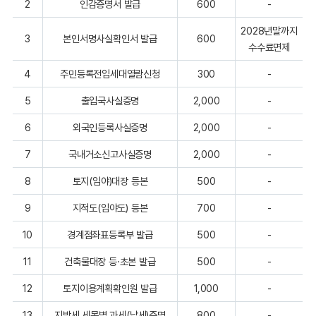
2
인감증명서 발급
600
-
2028년말까지
3
본인서명사실확인서 발급
600
수수료면제
4
주민등록전입세대열람신청
300
-
5
출입국사실증명
2,000
-
6
외국인등록사실증명
2,000
-
7
국내거소신고사실증명
2,000
-
8
토지(임야)대장 등본
500
-
9
지적도(임야도) 등본
700
-
10
경계점좌표등록부 발급
500
-
11
건축물대장 등·초본 발급
500
-
12
토지이용계획확인원 발급
1,000
-
13
지방세 세목별 과세(납세)증명
800
-