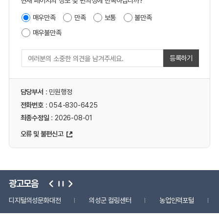
현재 페이지의 정보 및 편의성에 만족하십니까?
매우만족
만족
보통
불만족
매우불만족
등록하기
담당부서
: 민원행정
전화번호
: 054-830-6425
최종수정일
: 2026-08-01
오류 및 불편신고
광고모음
디지털의성문화대전
의성군 컬링센터
농업인력포털