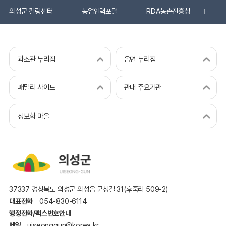
의성군 컬링센터
농업인력포털
RDA농촌진흥청
국
과소관 누리집
읍면 누리집
패밀리 사이트
관내 주요기관
정보화 마을
37337 경상북도 의성군 의성읍 군청길 31(후죽리 509-2)
대표전화
054-830-6114
행정전화/팩스번호안내
메일
uiseonggun@korea.kr