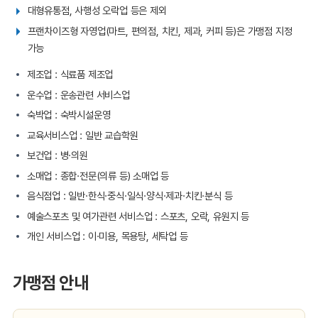
대형유통점, 사행성 오락업 등은 제외
프랜차이즈형 자영업(마트, 편의점, 치킨, 제과, 커피 등)은 가맹점 지정
가능
제조업 : 식료품 제조업
운수업 : 운송관련 서비스업
숙박업 : 숙박시설운영
교육서비스업 : 일반 교습학원
보건업 : 병·의원
소매업 : 종합·전문(의류 등) 소매업 등
음식점업 : 일반·한식·중식·일식·양식·제과·치킨·분식 등
예술스포츠 및 여가관련 서비스업 : 스포츠, 오락, 유원지 등
개인 서비스업 : 이·미용, 목용탕, 세탁업 등
가맹점 안내