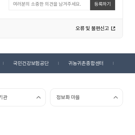
등록하기
오류 및 불편신고
국민건강보험공단
귀농귀촌종합센터
디지
기관
정보화 마을