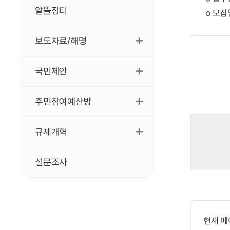
알뜰장터
o 모집
보도자료/해명
국민제안
주민참여예산방
규제개혁
설문조사
현재 페