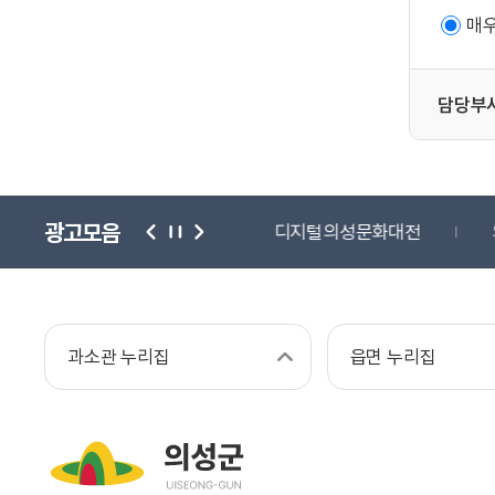
매
담당부
광고모음
단
귀농귀촌종합센터
디지털의성문화대전
과소관 누리집
읍면 누리집