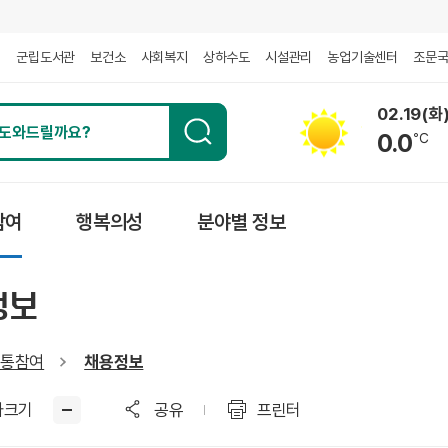
회
군립도서관
보건소
사회복지
상하수도
시설관리
농업기술센터
조문
02.19(화
0.0
℃
참여
행복의성
분야별 정보
정보
통참여
채용정보
자크기
공유
프린터