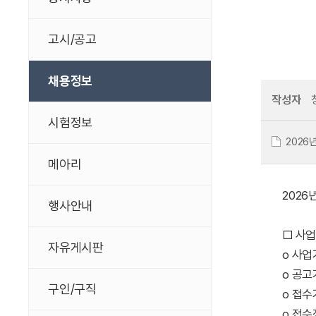
고시/공고
채용정보
작성자
시험정보
2026
메아리
2026
행사안내
□ 사
자유게시판
o 사업기간
o 공고기간
구인/구직
o 접수기간
o 접수