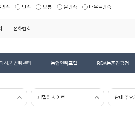
우만족
만족
보통
불만족
매우불만족
서
:
전화번호
:
의성군 컬링센터
농업인력포털
RDA농촌진흥청
패밀리 사이트
관내 주요