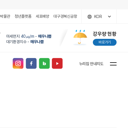
국박물관
청년플랫폼
세포배양
대구경북신공항
KOR
)
강우량 현황
미세먼지
40㎍/m
-
매우나쁨
대기환경지수 -
매우나쁨
바로가기
누리집 안내지도