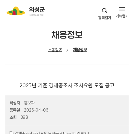
메뉴열기
검색열기
채용정보
소통참여
채용정보
2025년 기준 경제총조사 조사요원 모집 공고
작성자
홍보과
등록일
2026-04-06
조회
398
경제총조사 조사요원 모집공고.hwp
[미리보기]