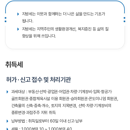
지방세는 이웃과 함께하는 더 나은 삶을 만드는 기초가
됩니다.
지방세는 지역주민의 생활환경개선, 복지증진 등 삶의 질
향상을 위해 쓰입니다.
취득세
허가 · 신고 접수 및 처리기관
과세대상 : 부동산·선박·광업권·어업권·차량·기계장비·입목·항공기·
골프회원권·종합체육시설 이용 회원권·승마회원권·콘도미니엄 회원권,
건축물의 신축·증축·개수, 토지의 지목변경, 선박·차량·기계장비의
종류변경·과점주주 지위 취득
납부방법 : 취득일로부터 60일 이내 신고·납부
세율 : 1,000분의 10 ~ 1,000분의 40