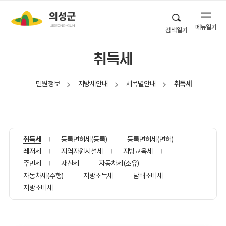
메뉴열기
검색열기
취득세
민원정보
지방세안내
세목별안내
취득세
취득세
등록면허세(등록)
등록면허세(면허)
레저세
지역자원시설세
지방교육세
주민세
재산세
자동차세(소유)
자동차세(주행)
지방소득세
담배소비세
지방소비세