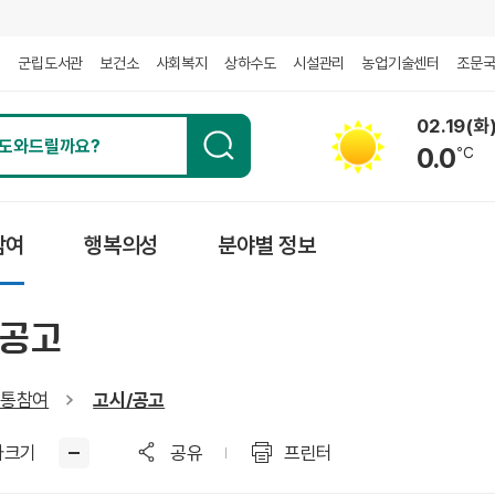
회
군립도서관
보건소
사회복지
상하수도
시설관리
농업기술센터
조문
02.19(화
0.0
℃
참여
행복의성
분야별 정보
/공고
통참여
고시/공고
자크기
공유
프린터