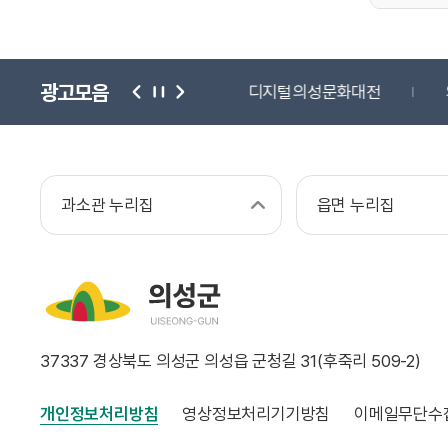
광고모음
단
귀농귀촌종합센터
디지털의성문화대전
과소관 누리집
읍면 누리집
37337 경상북도 의성군 의성읍 군청길 31(후죽리 509-2)
개인정보처리방침
영상정보처리기기방침
이메일무단수