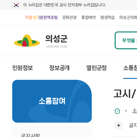
이 누리집은 대한민국 공식 전자정부 누리집입니다.
저출생지원정책포털
문화관광
통합예약
평생학습
의성군의
민원정보
정보공개
열린군정
소통
고시
소통참여
소
글
공지사항