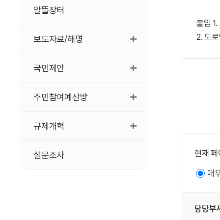
알뜰장터
붙임 1
2. 도
보도자료/해명
국민제안
주민참여예산방
규제개혁
현재 페
설문조사
매
담당부