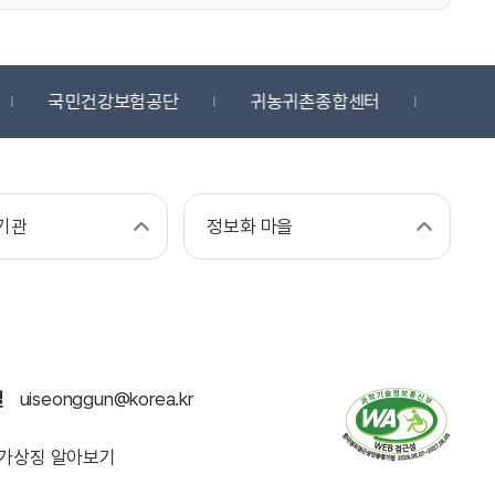
국민건강보험공단
귀농귀촌종합센터
디지
기관
정보화 마을
일
uiseonggun@korea.kr
가상징 알아보기