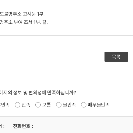
. 도로명주소 고시문 1부.
로명주소 부여 조서 1부. 끝.
목록
이지의 정보 및 편의성에 만족하십니까?
우만족
만족
보통
불만족
매우불만족
서
:
전화번호
: