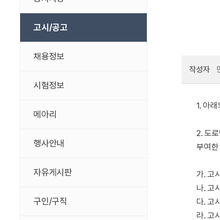
고시/공고
채용정보
작성자
시험정보
1. 아
메아리
2. 도
행사안내
부여한
자유게시판
가. 고시
나. 고
구인/구직
다. 고
라. 고