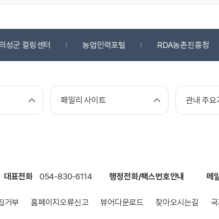
의성군 컬링센터
농업인력포털
RDA농촌진흥청
패밀리 사이트
관내 주요
대표전화
054-830-6114
행정전화/팩스번호안내
메
집거부
홈페이지오류신고
뷰어다운로드
찾아오시는길
국