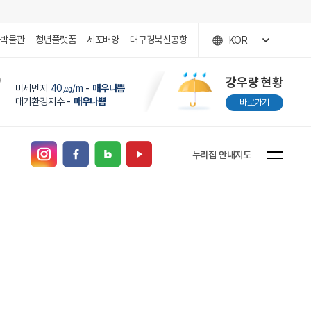
국박물관
청년플랫폼
세포배양
대구경북신공항
KOR
)
강우량 현황
미세먼지
40㎍/m
-
매우나쁨
대기환경지수 -
매우나쁨
바로가기
누리집 안내지도