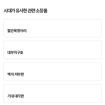
시대가 유사한 관련 소장품
짧은목항아리
대부직구호
백자 저부편
기대 대각편