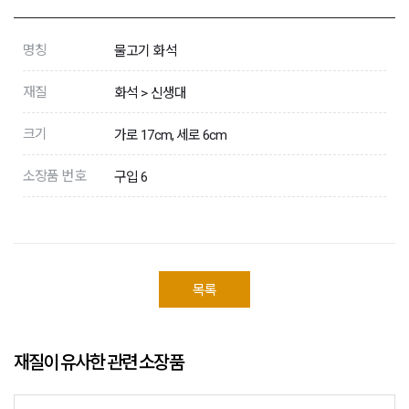
명칭
물고기 화석
재질
화석 > 신생대
크기
가로 17cm, 세로 6cm
소장품 번호
구입 6
목록
재질이 유사한 관련 소장품