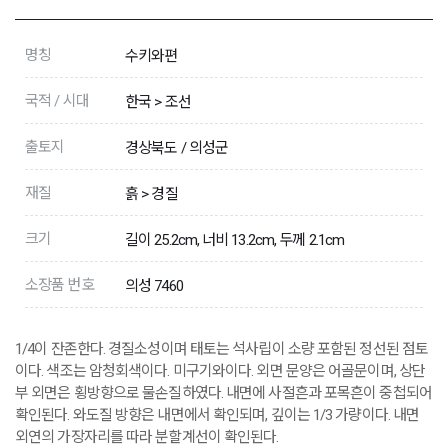
명칭
수키와편
국적 / 시대
한국 > 조선
출토지
경상북도 / 의성군
재질
흙 > 경질
크기
길이 25.2cm, 너비 13.2cm, 두께 2.1cm
소장품 번호
의성 7460
1/4이 잔존한다. 경질소성이며 태토는 석사립이 소량 포함된 정선된 점토
이다. 색조는 암청회색이다. 미구기와이다. 외면 문양은 어골문이며, 상단
부 외면은 횡방향으로 물손질하였다. 내면에 사절흔과 포목흔이 중첩되어
확인된다. 와도질 방향은 내면에서 확인되며, 깊이는 1/3 가량이다. 내면
외연의 가장자리를 따라 분할계선이 확인된다.