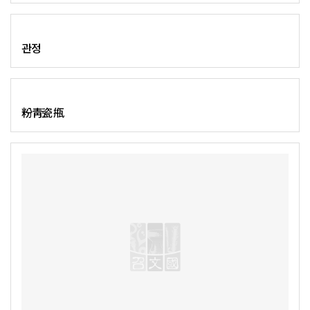
관정
粉靑瓷 甁