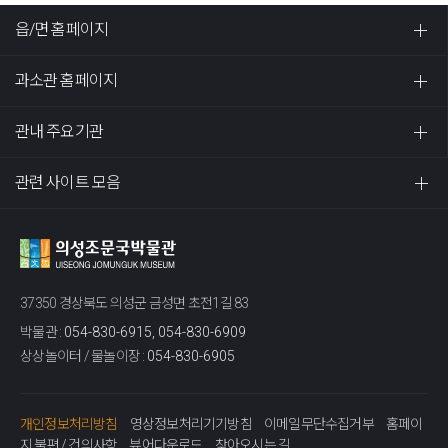
읍/면 홈페이지
과소관 홈페이지
관내 주요기관
관련 사이트 모음
37350 경상북도 의성군 금성면 초전1길 83
박물관 :
054-830-6915, 054-830-6909
상상놀이터 / 물놀이장 :
054-830-6905
개인정보처리방침
영상정보처리기기방침
이메일무단수집거부
홈페이
지 불편 / 건의사항
뷰어다운로드
찾아오시는 길