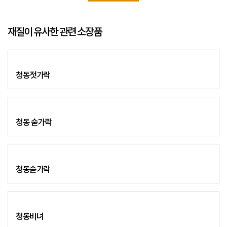
재질이 유사한 관련 소장품
청동젓가락
청동 숟가락
청동숟가락
청동비녀