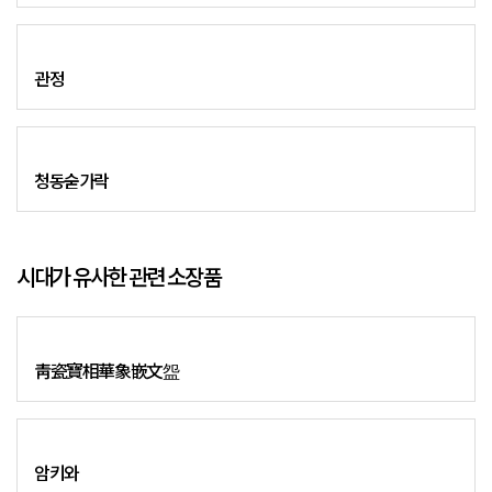
관정
청동숟가락
시대가 유사한 관련 소장품
靑瓷寶相華象嵌文盌
암키와