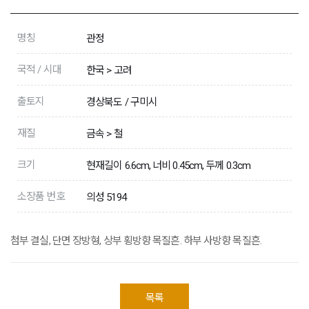
명칭
관정
국적 / 시대
한국 > 고려
출토지
경상북도 / 구미시
재질
금속 > 철
크기
현재길이 6.6cm, 너비 0.45cm, 두께 0.3cm
소장품 번호
의성 5194
첨부 결실, 단면 장방형, 상부 횡방향 목질흔. 하부 사방향 목질흔.
목록