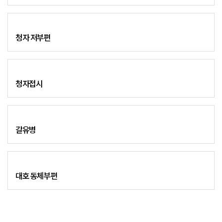
청자 저부편
청자접시
갈유병
대호 동체부편