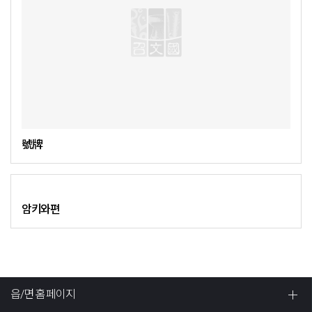
號牌
암키와편
읍/면 홈페이지