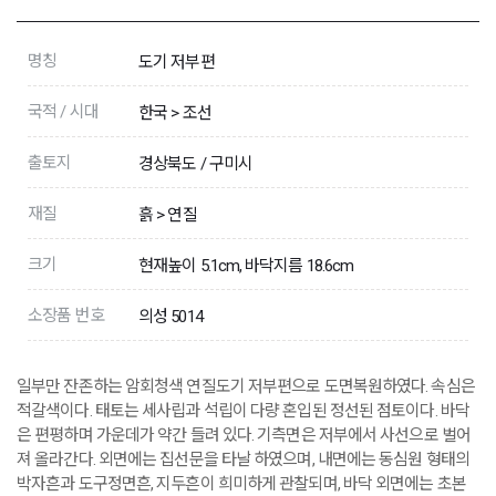
명칭
도기 저부편
국적 / 시대
한국 > 조선
출토지
경상북도 / 구미시
재질
흙 > 연질
크기
현재높이 5.1cm, 바닥지름 18.6cm
소장품 번호
의성 5014
일부만 잔존하는 암회청색 연질도기 저부편으로 도면복원하였다. 속심은
적갈색이다. 태토는 세사립과 석립이 다량 혼입된 정선된 점토이다. 바닥
은 편평하며 가운데가 약간 들려 있다. 기측면은 저부에서 사선으로 벌어
져 올라간다. 외면에는 집선문을 타날 하였으며, 내면에는 동심원 형태의
박자흔과 도구정면흔, 지두흔이 희미하게 관찰되며, 바닥 외면에는 초본