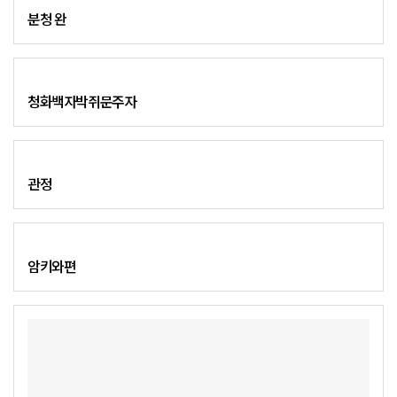
분청 완
청화백자박쥐문주자
관정
암키와편