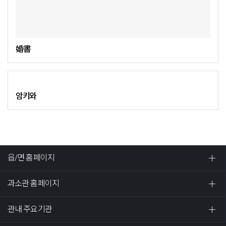
婚書
암키와
읍/면 홈페이지
과소관 홈페이지
관내 주요기관