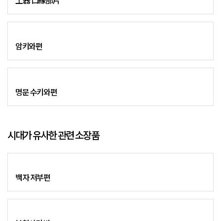
土器 口緣部片
암키와편
명문 수키와편
시대가 유사한 관련 소장품
백자 저부편