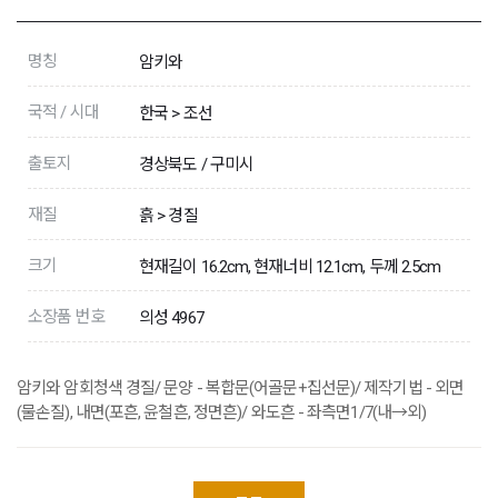
명칭
암키와
국적 / 시대
한국 > 조선
출토지
경상북도 / 구미시
재질
흙 > 경질
크기
현재길이 16.2cm, 현재너비 12.1cm, 두께 2.5cm
소장품 번호
의성 4967
암키와 암회청색 경질/ 문양 - 복합문(어골문+집선문)/ 제작기법 - 외면
(물손질), 내면(포흔, 윤철흔, 정면흔)/ 와도흔 - 좌측면1/7(내→외)