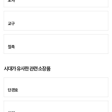
도자
교구
철촉
시대가 유사한 관련 소장품
단경호