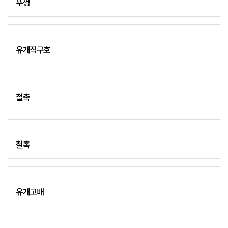
뚜껑
유개직구호
철촉
철촉
유개고배