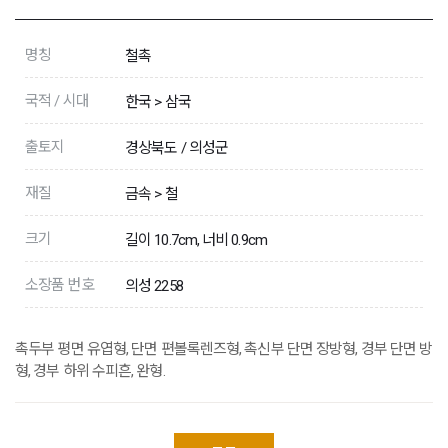
명칭
철촉
국적 / 시대
한국 > 삼국
출토지
경상북도 / 의성군
재질
금속 > 철
크기
길이 10.7cm, 너비 0.9cm
소장품 번호
의성 2258
촉두부 평면 유엽형, 단면 편볼록렌즈형, 촉신부 단면 장방형, 경부 단면 방
형, 경부 하위 수피흔, 완형.