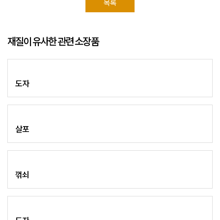
목록
재질이 유사한 관련 소장품
도자
살포
꺾쇠