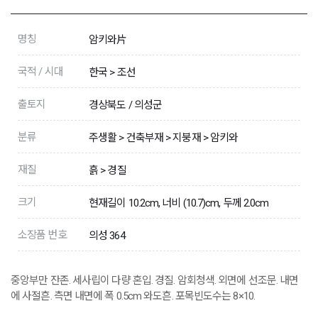
명칭
암키와片
국적 / 시대
한국 > 조선
출토지
경상북도 / 의성군
분류
주생활 > 건축부재 > 지붕재 > 암키와
재질
흙 > 경질
크기
현재길이 10.2cm, 너비 (10.7)cm, 두께 2.0cm
소장품 번호
의성 364
중앙부만 잔존. 세사립이 다량 혼입. 경질. 암회청색. 외면에 선조문. 내면
에 사절흔. 측면 내면에 폭 0.5cm 와도흔. 포목빈도수는 8×10.