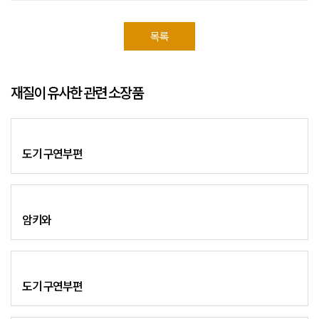
목록
재질이 유사한 관련 소장품
도기 구연부편
암키와
도기 구연부편