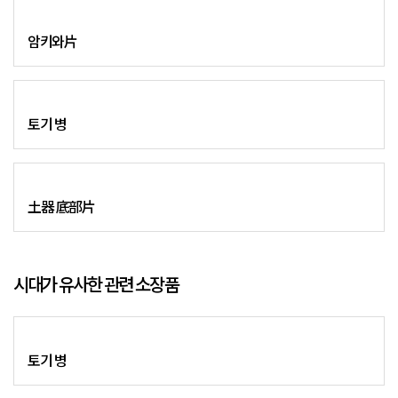
암키와片
토기 병
土器 底部片
시대가 유사한 관련 소장품
토기 병