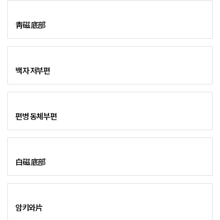
靑磁 底部
백자 저부편
편병 동체부편
白磁 底部
암키와片