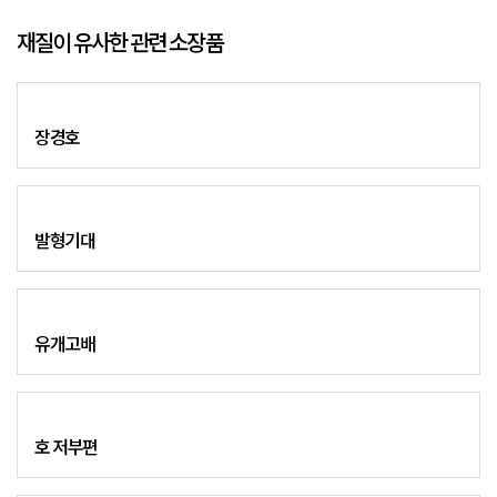
재질이 유사한 관련 소장품
장경호
발형기대
유개고배
호 저부편