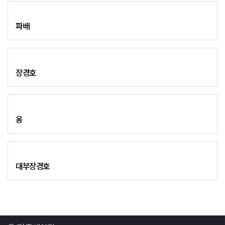
파배
장경호
옹
대부장경호