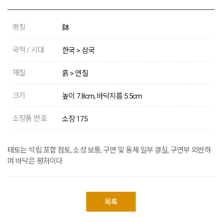
명칭
鉢
국적 / 시대
한국 > 삼국
재질
흙 > 연질
크기
높이 7.8cm, 바닥지름 5.5cm
소장품 번호
소장 175
태토는 석립 포함 점토, 소성 보통, 구연 및 동체 일부 결실, 구연부 외반하
며 바닥은 평저이다
목록