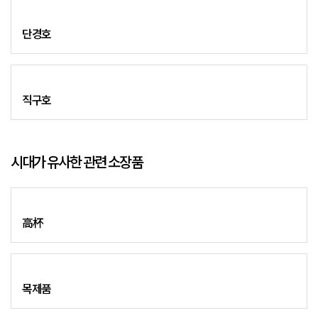
단경호
직구호
시대가 유사한 관련 소장품
高杯
목제품