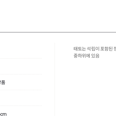
태토는 석립이 포함된 정
중하위에 있음
장품
6cm