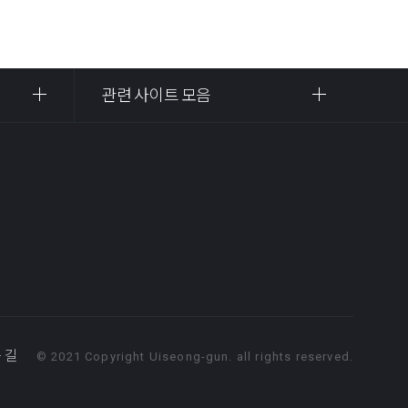
관련 사이트 모음
 길
© 2021 Copyright Uiseong-gun. all rights reserved.