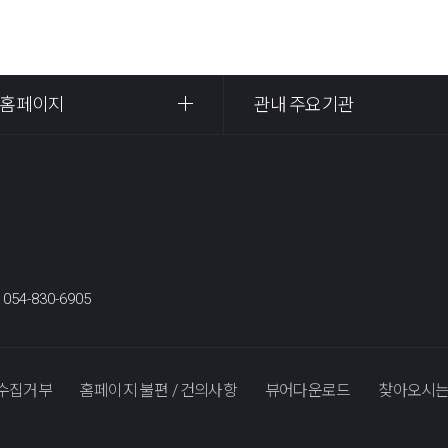
 홈페이지
관내 주요기관
:
054-830-6905
수집거부
홈페이지 불편 / 건의사항
뷰어다운로드
찾아오시는