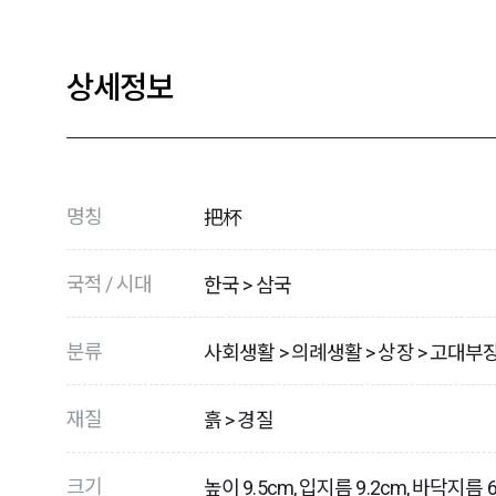
상세정보
명칭
把杯
국적 / 시대
한국 > 삼국
분류
사회생활 > 의례생활 > 상장 > 고대부
재질
흙 > 경질
크기
높이 9.5cm, 입지름 9.2cm, 바닥지름 