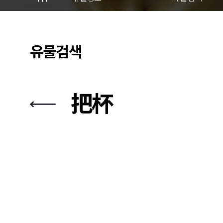
유물검색
把杯