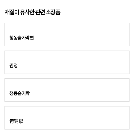
재질이 유사한 관련 소장품
청동숟가락편
관정
청동숟가락
靑銅 碟