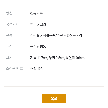
명칭
청동거울
국적 / 시대
한국 > 고려
분류
주생활 > 생활용품/가전 > 화장구 > 경
재질
금속 > 청동
크기
지름 11.7cm, 두께 0.5cm, 뉴높이 0.6cm
소장품 번호
소장 103
목록