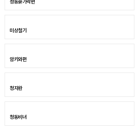
청동숟가락편
미상철기
암키와편
청자완
청동비녀