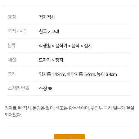
명칭
청자접시
국적 / 시대
한국 > 고려
분류
식생활 > 음식기 > 음식 > 접시
재질
도자기 > 청자
크기
입지름 14.2cm, 바닥지름 5.4cm, 높이 3.4cm
소장품 번호
소장 98
청자로 된 접시. 문양은 없다. 색조는 황녹색이다. 구연부 극히 일부가 결실
되어있다.