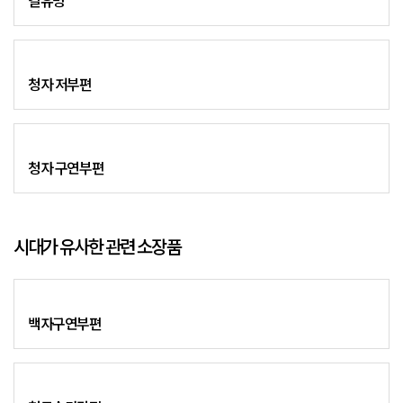
갈유병
청자 저부편
청자 구연부편
시대가 유사한 관련 소장품
백자구연부편