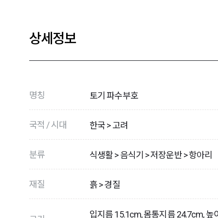
상세정보
명칭
토기 파수부호
국적 / 시대
한국 > 고려
분류
식생활 > 음식기 > 저장운반 > 항아리
재질
흙 > 경질
입지름 15.1cm, 몸통지름 24.7cm, 높