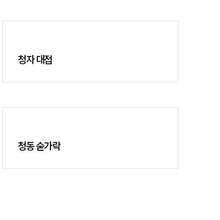
청자 대접
청동 숟가락