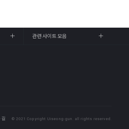
관련 사이트 모음
 길
© 2021 Copyright Uiseong-gun. all rights reserved.