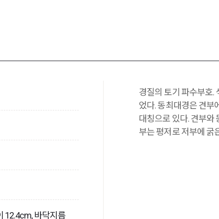
경질의 토기 파수부호.
었다. 동최대경은 견부
대칭으로 있다. 견부와
부는 평저로 저부에 굵
이 12.4cm, 바닥지름