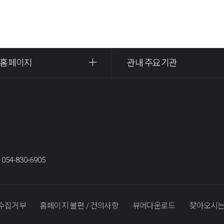
 홈페이지
관내 주요기관
:
054-830-6905
수집거부
홈페이지 불편 / 건의사항
뷰어다운로드
찾아오시는