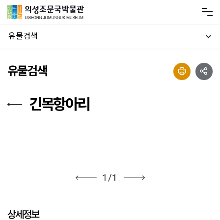
유물검색
유물검색
긴목항아리
1
/
1
상세정보