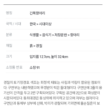
명칭
긴목항아리
국적 / 시대
한국 > 시대미상
분류
식생활 > 음식기 > 저장운반 > 항아리
재질
흙 > 경질
크기
입지름 12.7cm, 높이 32.4cm
소장품 번호
소장 91
경질의 토기장경호. 색조는 회청색. 태토는 사립과 석립이 함유된 점토이
다. 구연부는 내반하였으며 뚜껑받이 턱은 돌대형이다. 구연단에 2줄의 융
기선이 간격을 두고 2번 구획되어있다. 구획된 공간에 2단으로 파상문이
시문되어있다. 동최대경은 동상위에 위치하고 있으며 저부는 원저이다.
구연단과 동체부 상부에 산화, 박리가 관찰되며 기외면에 물손질흔이 보