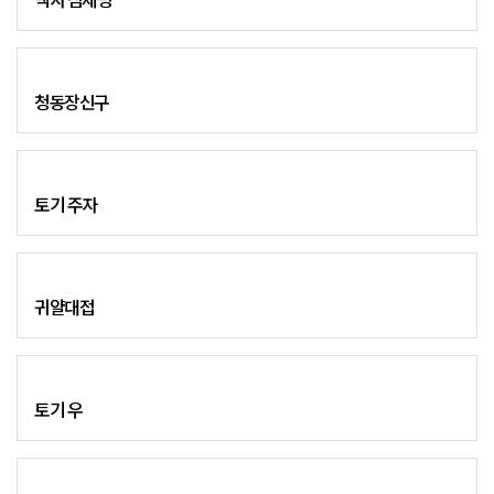
백자 삼채병
청동장신구
토기 주자
귀얄대접
토기 우