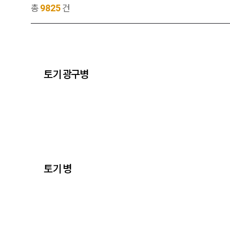
9825
총
건
토기 광구병
토기 병