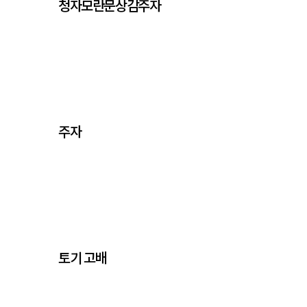
청자모란문상감주자
주자
토기 고배