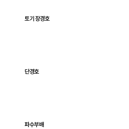
토기 장경호
단경호
파수부배