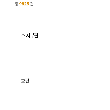
9825
총
건
호 저부편
호편