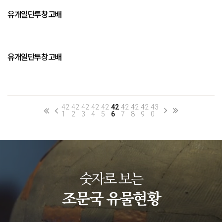
유개일단투창고배
유개일단투창고배
42
42
42
42
42
42
42
42
42
43
1
2
3
4
5
6
7
8
9
0
숫자로 보는
조문국 유물현황