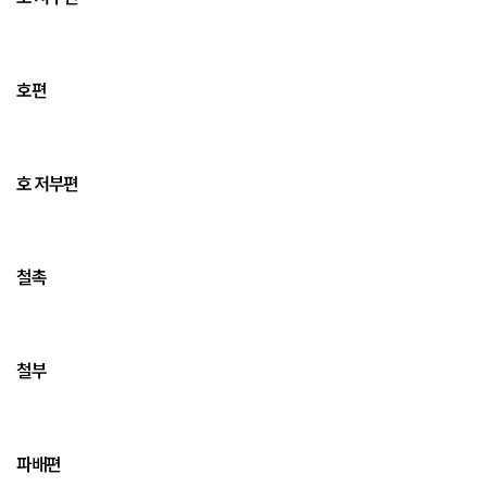
호편
호 저부편
철촉
철부
파배편