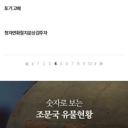
토기 고배
청자연화절지문상감주자
1
2
3
4
5
6
7
8
9
10
숫자로 보는
조문국 유물현황