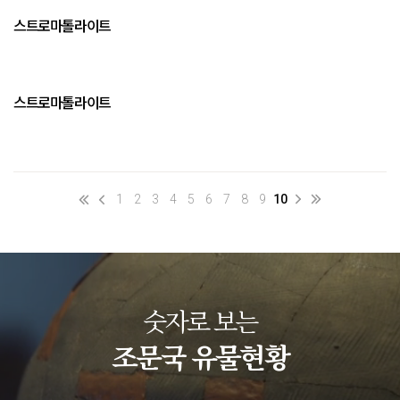
스트로마톨라이트
스트로마톨라이트
1
2
3
4
5
6
7
8
9
10
숫자로 보는
조문국 유물현황